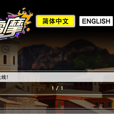
线!
1 / 1